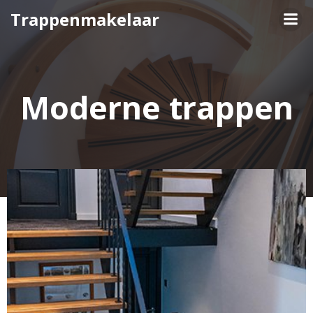
Naar
Trappenmakelaar
de
inhoud
springen
Moderne trappen