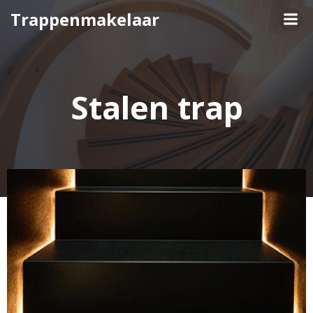
Naar
Trappenmakelaar
de
inhoud
springen
Stalen trap