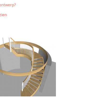
 ontwerp?
zien